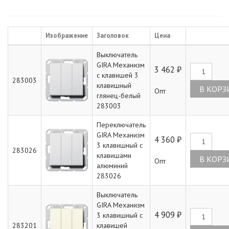
Артикул
Изображение
Заголовок
Цена
Выключатель
GIRA Механизм
3 462 ₽
с клавишей 3
283003
клавишный
Опт
глянец-белый
283003
Переключатель
GIRA Механизм
4 360 ₽
3 клавишный с
283026
клавишами
Опт
алюминий
283026
Выключатель
GIRA Механизм
4 909 ₽
3 клавишный с
283201
клавишей