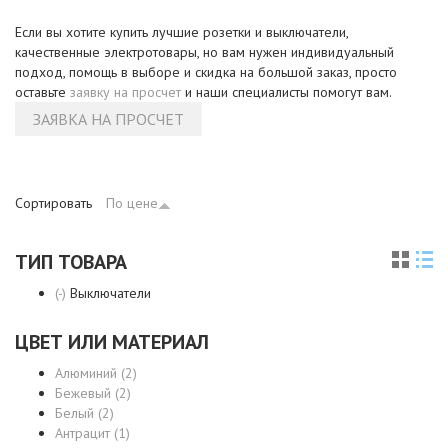
Если вы хотите купить лучшие розетки и выключатели,
качественные электротовары, но вам нужен индивидуальный
подход, помощь в выборе и скидка на большой заказ, просто
оставьте
заявку на просчет
и наши специалисты помогут вам.
ЗАЯВКА НА ПРОСЧЕТ
Сортировать
По цене
ТИП ТОВАРА
(-)
Remove Выключатели filter
Выключатели
ЦВЕТ ИЛИ МАТЕРИАЛ
Алюминий (2)
Apply Алюминий filter
Бежевый (2)
Apply Бежевый filter
Белый (2)
Apply Белый filter
Антрацит (1)
Apply Антрацит filter