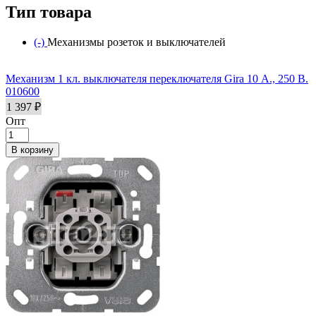
Тип товара
(-)
Remove Механизмы розеток и выключателей filter
Механизмы розеток и выключателей
Механизм 1 кл. выключателя переключателя Gira 10 А., 250 В.
010600
1 397 ₽
Опт