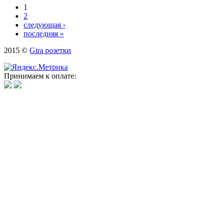
1
Страницы
2
следующая ›
последняя »
2015 ©
Gira розетки
Принимаем к оплате: