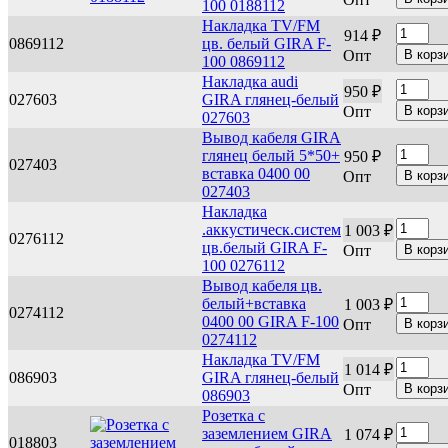
100 0188112
Накладка TV/FM
914 ₽
0869112
цв. белый GIRA F-
Опт
100 0869112
Накладка audi
950 ₽
027603
GIRA глянец-белый
Опт
027603
Вывод кабеля GIRA
глянец белый 5*50+
950 ₽
027403
вставка 0400 00
Опт
027403
Накладка
.аккустическ.систем
1 003 ₽
0276112
цв.белый GIRA F-
Опт
100 0276112
Вывод кабеля цв.
белый+вставка
1 003 ₽
0274112
0400 00 GIRA F-100
Опт
0274112
Накладка TV/FM
1 014 ₽
086903
GIRA глянец-белый
Опт
086903
Розетка с
заземлением GIRA
1 074 ₽
018803