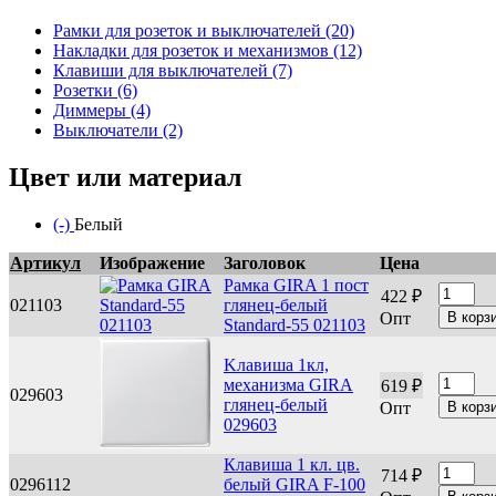
Рамки для розеток и выключателей (20)
Apply Рамки для
Накладки для розеток и механизмов (12)
розеток и
Apply Накладки
Клавиши для выключателей (7)
Apply Клавиши для
выключателей
для розеток и
Розетки (6)
Apply Розетки filter
выключателей filter
filter
механизмов filter
Диммеры (4)
Apply Диммеры filter
Выключатели (2)
Apply Выключатели filter
Цвет или материал
(-)
Remove Белый filter
Белый
Артикул
Изображение
Заголовок
Цена
Рамка GIRA 1 пост
422 ₽
021103
глянец-белый
Опт
Standard-55 021103
Kлавиша 1кл,
механизма GIRA
619 ₽
029603
глянец-белый
Опт
029603
Клавиша 1 кл. цв.
714 ₽
0296112
белый GIRA F-100