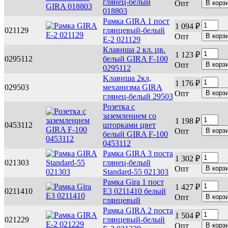
глянец-белый
Опт
018803
Рамка GIRA 1 пост
1 094 ₽
021129
глянцевый-белый
Опт
Е-2 021129
Клавиша 2 кл. цв.
1 123 ₽
0295112
белый GIRA F-100
Опт
0295112
Kлавиша 2кл,
1 176 ₽
029503
механизма GIRA
Опт
глянец-белый 29503
Розетка с
заземлением со
1 198 ₽
0453112
шторками цвет
Опт
белый GIRA F-100
0453112
Рамка GIRA 3 поста
1 302 ₽
021303
глянец-белый
Опт
Standard-55 021303
Рамка Gira 1 пост
1 427 ₽
0211410
E3 0211410 белый
Опт
глянцевый
Рамка GIRA 2 поста
1 504 ₽
021229
глянцевый-белый
Опт