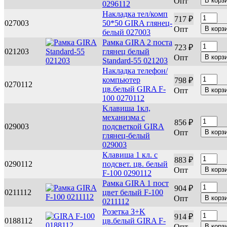
Опт
0296112
Накладка тел/комп
717 ₽
027003
50*50 GIRA глянец-
Опт
белый 027003
Рамка GIRA 2 поста
723 ₽
021203
глянец белый
Опт
Standard-55 021203
Накладка телефон/
компьютер
798 ₽
0270112
цв.белый GIRA F-
Опт
100 0270112
Kлавиша 1кл,
механизма с
856 ₽
029003
подсветкой GIRA
Опт
глянец-белый
029003
Клавиша 1 кл. с
883 ₽
0290112
подсвет. цв. белый
Опт
F-100 0290112
Рамка GIRA 1 пост
904 ₽
0211112
цвет белый F-100
Опт
0211112
Розетка З+K
914 ₽
0188112
цв.белый GIRA F-
Опт