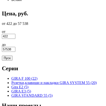
Цена, руб.
от 422 до 57 538
от
до
Серии
GIRA F 100 (22)
Apply GIRA F 100 filter
Розетки,клавиши и накладки GIRA SYSTEM 55 (20)
Appl
Gira E2 (5)
Apply Gira E2 filter
Розе
GIRA E3 (5)
Apply GIRA E3 filter
и нак
GIRA STANDARD 55 (5)
Apply GIRA STANDARD 55
GIRA
filter
55 filt
Наши проекты