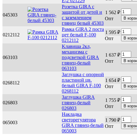
Е-2 021229
Розетка GIRA с
защитой от детей и
1 562 ₽
045303
с заземлением
Опт
глянец белый 45303
Рамка GIRA 2 поста
1 595 ₽
0212112
цет белый F-100
Опт
0212112
Kлавиша 2кл,
механизма с
1 637 ₽
063103
подсветкой GIRA
Опт
глянец-белый
063103
Заглушка с опорной
пластиной цв.
1 654 ₽
0268112
белый GIRA F-100
Опт
0268112
Заглушка GIRA
1 755 ₽
026803
глянец-белый
Опт
026803
Накладка
светорегулятора
1 790 ₽
065003
GIRA глянец-белый
Опт
065003